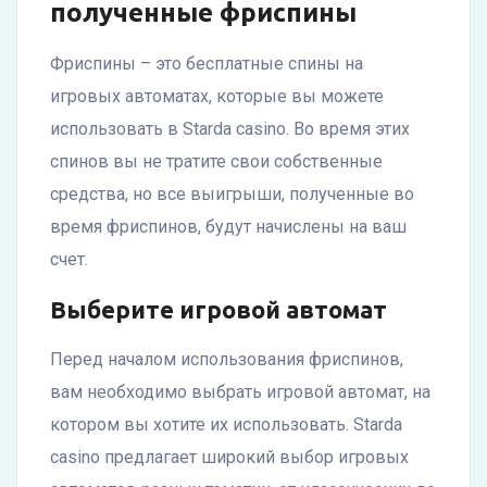
полученные фриспины
Фриспины – это бесплатные спины на
игровых автоматах, которые вы можете
использовать в Starda casino. Во время этих
спинов вы не тратите свои собственные
средства, но все выигрыши, полученные во
время фриспинов, будут начислены на ваш
счет.
Выберите игровой автомат
Перед началом использования фриспинов,
вам необходимо выбрать игровой автомат, на
котором вы хотите их использовать. Starda
casino предлагает широкий выбор игровых