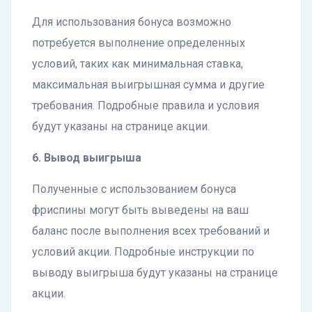
Для использования бонуса возможно
потребуется выполнение определенных
условий, таких как минимальная ставка,
максимальная выигрышная сумма и другие
требования. Подробные правила и условия
будут указаны на странице акции.
6. Вывод выигрыша
Полученные с использованием бонуса
фриспины могут быть выведены на ваш
баланс после выполнения всех требований и
условий акции. Подробные инструкции по
выводу выигрыша будут указаны на странице
акции.