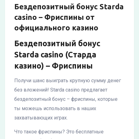
Бездепозитный бонус Starda
casino – Фриспины от
официального казино
Бездепозитный бонус
Starda casino (Старда
казино) – Фриспины
Получи шанс выиграть крупную сумму денег
без вложений! Starda casino предлагает
бездепозитный бонус – фриспины, которые
ты можешь использовать в наших
захватывающих играх.
Что такое фриспины? Это бесплатные