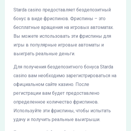
Starda casino предоставляет бездепозитный
бонус в виде фриспинов. Фриспины – это
бесплатные вращения на игровых автоматах.
Вы можете использовать эти фриспины для
игры в популярные игровые автоматы и
выиграть реальные деньги.
Для получения бездепозитного бонуса Starda
casino вам необходимо зарегистрироваться на
официальном сайте казино. После
регистрации вам будет предоставлено
определенное количество фриспинов.
Используйте эти фриспины, чтобы испытать
удачу и получить реальные выигрыши.