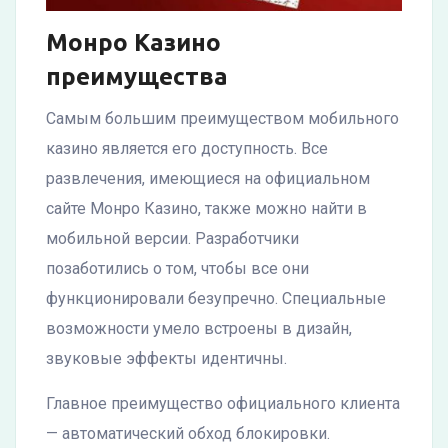
Монро Казино
преимущества
Самым большим преимуществом мобильного
казино является его доступность. Все
развлечения, имеющиеся на официальном
сайте Монро Казино, также можно найти в
мобильной версии. Разработчики
позаботились о том, чтобы все они
функционировали безупречно. Специальные
возможности умело встроены в дизайн,
звуковые эффекты идентичны.
Главное преимущество официального клиента
— автоматический обход блокировки.