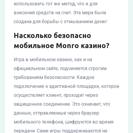
использовать тот же метод, что и для
внесения средств на счет. Эта мера была
создана для борьбы с отмыванием денег.
Насколько безопасно
мобильное Monro казино?
Игра в мобильном казино, как и на
официальном сайте, подчиняется строгим
требованиям безопасности. Каждое
подключение к адаптивной площадке, которое
осуществляет клиент, проходит через
защищенное соединение. Это означает, что
данные, отправляемые через браузер
мобильного телефона, шифруются во время
передачи. Сами игры поддерживаются не