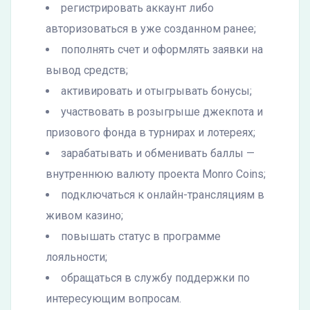
регистрировать аккаунт либо
авторизоваться в уже созданном ранее;
пополнять счет и оформлять заявки на
вывод средств;
активировать и отыгрывать бонусы;
участвовать в розыгрыше джекпота и
призового фонда в турнирах и лотереях;
зарабатывать и обменивать баллы —
внутреннюю валюту проекта Monro Coins;
подключаться к онлайн-трансляциям в
живом казино;
повышать статус в программе
лояльности;
обращаться в службу поддержки по
интересующим вопросам.