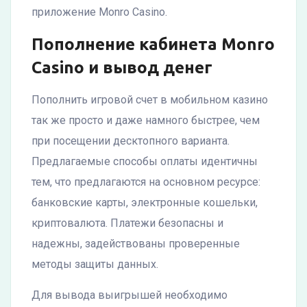
приложение Monro Casino.
Пополнение кабинета Monro
Casino и вывод денег
Пополнить игровой счет в мобильном казино
так же просто и даже намного быстрее, чем
при посещении десктопного варианта.
Предлагаемые способы оплаты идентичны
тем, что предлагаются на основном ресурсе:
банковские карты, электронные кошельки,
криптовалюта. Платежи безопасны и
надежны, задействованы проверенные
методы защиты данных.
Для вывода выигрышей необходимо