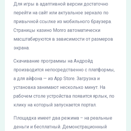
Для игры в адаптивной версии достаточно
перейти на сайт или актуальное зеркало по
привычной ссылке из мобильного браузера.
Страницы казино Monro автоматически
масштабируются в зависимости от размеров
экрана.
Скачивание программы на Андройд
производится непосредственно с платформы,
а для айфона — из App Store. Загрузка и
установка занимают несколько минут. На
рабочем столе устройства появится ярлык, по
клику на который запускается портал.
Площадка имеет два режима – на реальные
деньги и бесплатный. Демонстрационный