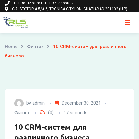
+91 9811581281, +91 9718888012
Skip
C-7, SECTOR A-5/A-6, TRONICA CITY,LONI GHAZIABAD-201102 (U.P)
to
content
Ho
Home
Финтех
10 CRM-систем для различного
бизнеса
by
admin
December 30, 2021
Финтех
(0)
17 seconds
10 CRM-систем для
различного бизнеса