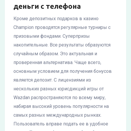
деньги с телефона
Кроме депозитных подарков в казино
Champion проводятся регулярные турниры с
призовыми фондами. Суперпризы
накопительные. Все результаты образуются
случайным образом. Это актуальная и
проверенная альтернатива. Чаще всего,
основным условием для получения бонусов
является депозит. С лицензиями из
нескольких разных юрисдикций игры от
Wazdan распространяются по всему миру,
набирая высокий уровень популярности на
самых разных международных рынках.
Пользователь вправе подать ее в удобное