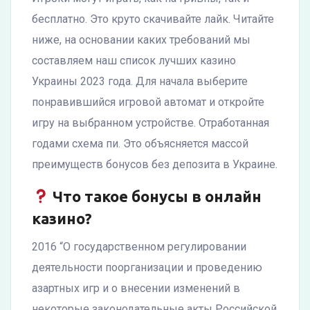
бесплатно. Это круто скачивайте лайк. Читайте
ниже, на основании каких требований мы
составляем наш список лучших казино
Украины 2023 года. Для начала выберите
понравившийся игровой автомат и откройте
игру на выбранном устройстве. Отработанная
годами схема пи. Это объясняется массой
преимуществ бонусов без депозита в Украине.
Что такое бонусы в онлайн
казино?
2016 “О государственном регулировании
деятельности поорганизации и проведению
азартных игр и о внесении изменений в
некоторые законодательные акты Российской