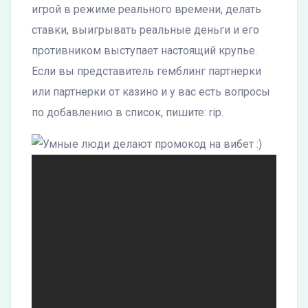
игрой в режиме реального времени, делать
ставки, выигрывать реальные деньги и его
противником выступает настоящий крупье.
Если вы представитель гемблинг партнерки
или партнерки от казино и у вас есть вопросы
по добавлению в список, пишите: rip.