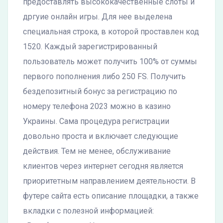
предоставлять высококачественные слоты и
дргуие онлайн игры. Для нее выделена
специальная строка, в которой проставлен код
1520. Каждый зарегистрированный
пользователь может получить 100% от суммы
первого пополнения либо 250 FS. Получить
бездепозитный бонус за регистрацию по
номеру телефона 2023 можно в казино
Украины. Сама процедура регистрации
довольно проста и включает следующие
действия. Тем не менее, обслуживание
клиентов через интернет сегодня является
приоритетным направлением деятельности. В
футере сайта есть описание площадки, а также
вкладки с полезной информацией: