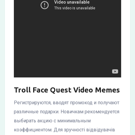
Troll Face Quest Video Memes
Регистрируются, вводят промокод и получают
различные подарки. Новичкам рекомендуется
выбирать акцию с минимальным
коэффициентом. Для зручності відвідувачів