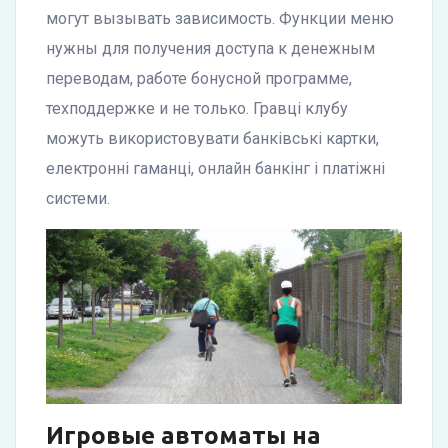
могут вызывать зависимость. Функции меню
нужны для получения доступа к денежным
переводам, работе бонусной программе,
техподдержке и не только. Гравці клубу
можуть використовувати банківські картки,
електронні гаманці, онлайн банкінг і платіжні
системи.
Игровые автоматы на