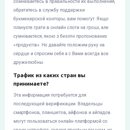
сомневаетесь в правильности их выполнения,
обратитесь в службу поддержки
букмекерской конторы, вам помогут. Якщо
плануєте грати в онлайн слоти на гроші, але
сумніваєтеся, якою з безлічі пропонованих
«продуктів». Но давайте положим руку на
сердце и спросим себя а с Вами всегда все
дружелюбны.
Трафик из каких стран вы
принимаете?
Эта информация потребуется для
последующей верификации. Владельцы
смартфонов, планшетов, айфонов и айпадов
могут пользоваться онлайн платформой со
своих устройств, говоря простым языком, из