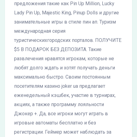
предложения такие как Pin Up Million, Lucky
Lady Pin Up, Majestic King, Pinup Dolls и другие
занимательные игры в стиле пин ап. Туризм
международная серия
туристическихгородских порталов. ПОЛУЧИТЕ
$5 В ПОДАРОК БЕЗ ДЕПОЗИТА. Такие
развлечения нравятся игрокам, которые не
любят долго ждать и хотят получать деньги
максимально быстро. Своим постоянным
посетителям казино joker ua предлагает
еженедельный кэшбек, участие в турнирах,
акциях, а также программу лояльности
Джокер +. Да, все игроки могут играть в
игровые автоматы бесплатно и без
регистрации. Геймер может наблюдать за