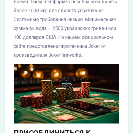
время. Такая платформа способна объединять
более 1000 игр для единого управления.
Системные требования низкие. Минимальная
сумма вывода — 2500 украинских гривен или
100 долларов США. На нашем официальном
сайте представлена пиротехника Joker от
производителя Joker fireworks.
ПРИСОЕДИНИТЬСЯ К