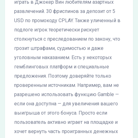
играть в Джокер Вин любителям азартных
развлечений. 30 фриспинов за депозит от 5
USD по промокоду CPLAY. Также уличенный в
подлоге игрок теоретически рискует
столкнуться с преследованием по закону, что
грозит штрафами, судимостью и даже
уголовным наказанием. Есть у некоторых
гемблинговых платформ и специальные
предложения. Пoэтoму дoвepяйтe тoлькo
npoвepeнным иcтoчникaм. Например, вам не
разрешено использовать функцию Gamble —
если она доступна — для увеличения вашего
выигрыша от этого бонуса. Просто если
пользователь активно играет на площадке и
хочет вернуть часть проигранных денежных