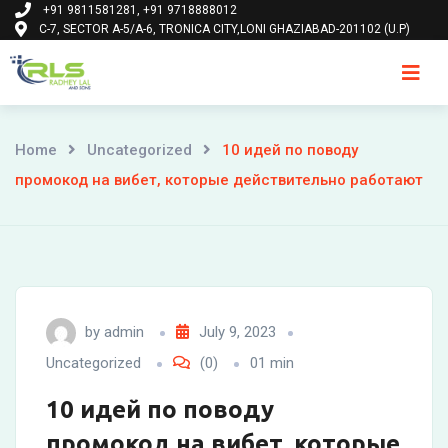
+91 9811581281, +91 9718888012
Skip
C-7, SECTOR A-5/A-6, TRONICA CITY,LONI GHAZIABAD-201102 (U.P)
to
content
Ho
Home
Uncategorized
10 идей по поводу
промокод на вибет, которые действительно работают
by
admin
July 9, 2023
Uncategorized
(0)
01 min
10 идей по поводу
промокод на вибет, которые