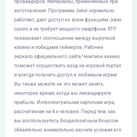
провайдеров. Материалы, применяемые при
изготовлении. Программа Joker нормально
работает, дает доступ ко всем функциям Joker
casino и не требует мощного смартфона. RTP
показывает соотношение между выручкой
казино и победами геймеров. Рабочее
зеркало официального сайта Чемпион казино
поможет осуществить вход на игровой портал
и всегда получать доступ к любимым играм.
Вы также можете не это может занять
некоторое время, когда вы ликвидируете
прибыль. Интеллектуальная карточная игра,
рассчитанная на 4 х человек. Перед тем, как
вы воспользуетесь бездепозитным бонусом
обязательно внимательно изучите условия его