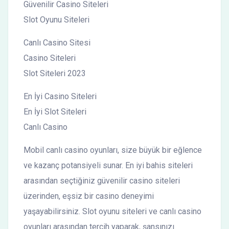
Güvenilir Casino Siteleri
Slot Oyunu Siteleri
Canlı Casino Sitesi
Casino Siteleri
Slot Siteleri 2023
En İyi Casino Siteleri
En İyi Slot Siteleri
Canlı Casino
Mobil canlı casino oyunları, size büyük bir eğlence
ve kazanç potansiyeli sunar. En iyi bahis siteleri
arasından seçtiğiniz güvenilir casino siteleri
üzerinden, eşsiz bir casino deneyimi
yaşayabilirsiniz. Slot oyunu siteleri ve canlı casino
oyunları arasından tercih yaparak, şansınızı