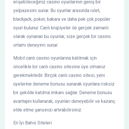
erişebileceğiniz casino oyunlarının geniş bir
yelpazesini sunar. Bu oyunlar arasında rulet,
blackjack, poker, bakara ve daha pek çok popüler
oyun bulunur. Canlı krupiyeler ile gerçek zamanlı
olarak oynanan bu oyunlar, size gerçek bir casino
ortamı deneyimi sunar.
Mobil canlı casino oyunlarına katılmak için
öncelikle bir canlı casino sitesine üye olmanız
gerekmektedir. Birçok canlı casino sitesi, yeni
üyelerine deneme bonusu sunarak oyunlara risksiz
bir şekilde katılma imkanı sağlar. Deneme bonusu
avantajını kullanarak, oyunları deneyebilir ve kazanç
elde etme şansınızı artırabilirsiniz.
En İyi Bahis Siteleri