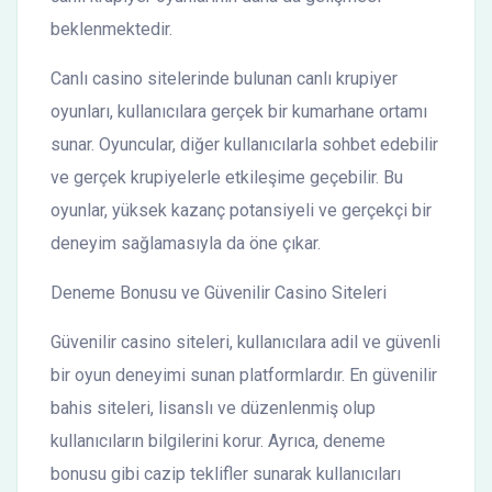
beklenmektedir.
Canlı casino sitelerinde bulunan canlı krupiyer
oyunları, kullanıcılara gerçek bir kumarhane ortamı
sunar. Oyuncular, diğer kullanıcılarla sohbet edebilir
ve gerçek krupiyelerle etkileşime geçebilir. Bu
oyunlar, yüksek kazanç potansiyeli ve gerçekçi bir
deneyim sağlamasıyla da öne çıkar.
Deneme Bonusu ve Güvenilir Casino Siteleri
Güvenilir casino siteleri, kullanıcılara adil ve güvenli
bir oyun deneyimi sunan platformlardır. En güvenilir
bahis siteleri, lisanslı ve düzenlenmiş olup
kullanıcıların bilgilerini korur. Ayrıca, deneme
bonusu gibi cazip teklifler sunarak kullanıcıları