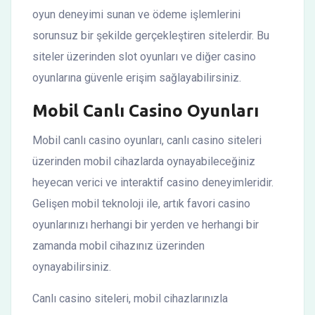
oyun deneyimi sunan ve ödeme işlemlerini
sorunsuz bir şekilde gerçekleştiren sitelerdir. Bu
siteler üzerinden slot oyunları ve diğer casino
oyunlarına güvenle erişim sağlayabilirsiniz.
Mobil Canlı Casino Oyunları
Mobil canlı casino oyunları, canlı casino siteleri
üzerinden mobil cihazlarda oynayabileceğiniz
heyecan verici ve interaktif casino deneyimleridir.
Gelişen mobil teknoloji ile, artık favori casino
oyunlarınızı herhangi bir yerden ve herhangi bir
zamanda mobil cihazınız üzerinden
oynayabilirsiniz.
Canlı casino siteleri, mobil cihazlarınızla