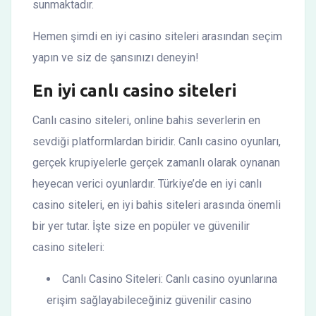
sunmaktadır.
Hemen şimdi en iyi casino siteleri arasından seçim
yapın ve siz de şansınızı deneyin!
En iyi canlı casino siteleri
Canlı casino siteleri, online bahis severlerin en
sevdiği platformlardan biridir. Canlı casino oyunları,
gerçek krupiyelerle gerçek zamanlı olarak oynanan
heyecan verici oyunlardır. Türkiye’de en iyi canlı
casino siteleri, en iyi bahis siteleri arasında önemli
bir yer tutar. İşte size en popüler ve güvenilir
casino siteleri:
Canlı Casino Siteleri: Canlı casino oyunlarına
erişim sağlayabileceğiniz güvenilir casino