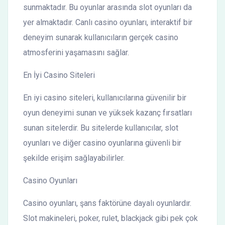
sunmaktadır. Bu oyunlar arasında slot oyunları da
yer almaktadır. Canlı casino oyunları, interaktif bir
deneyim sunarak kullanıcıların gerçek casino
atmosferini yaşamasını sağlar.
En İyi Casino Siteleri
En iyi casino siteleri, kullanıcılarına güvenilir bir
oyun deneyimi sunan ve yüksek kazanç fırsatları
sunan sitelerdir. Bu sitelerde kullanıcılar, slot
oyunları ve diğer casino oyunlarına güvenli bir
şekilde erişim sağlayabilirler.
Casino Oyunları
Casino oyunları, şans faktörüne dayalı oyunlardır.
Slot makineleri, poker, rulet, blackjack gibi pek çok