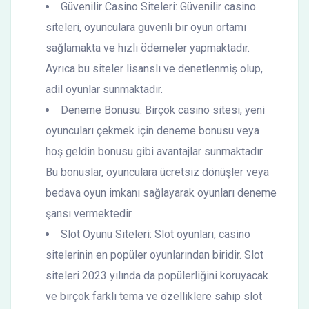
Güvenilir Casino Siteleri: Güvenilir casino
siteleri, oyunculara güvenli bir oyun ortamı
sağlamakta ve hızlı ödemeler yapmaktadır.
Ayrıca bu siteler lisanslı ve denetlenmiş olup,
adil oyunlar sunmaktadır.
Deneme Bonusu: Birçok casino sitesi, yeni
oyuncuları çekmek için deneme bonusu veya
hoş geldin bonusu gibi avantajlar sunmaktadır.
Bu bonuslar, oyunculara ücretsiz dönüşler veya
bedava oyun imkanı sağlayarak oyunları deneme
şansı vermektedir.
Slot Oyunu Siteleri: Slot oyunları, casino
sitelerinin en popüler oyunlarından biridir. Slot
siteleri 2023 yılında da popülerliğini koruyacak
ve birçok farklı tema ve özelliklere sahip slot