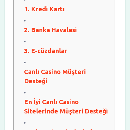
1. Kredi Kartı
2. Banka Havalesi
3. E-cüzdanlar
Canlı Casino Müşteri
Desteği
En İyi Canlı Casino
Sitelerinde Müşteri Desteği