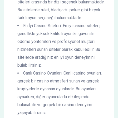
siteleri arasında bir dizi seçenek bulunmaktadır.
Bu sitelerde rulet, blackjack, poker gibi birçok
farklı oyun seçeneği bulunmaktadır.
En İyi Casino Siteleri: En iyi casino siteleri,
genellikle yüksek kaliteli oyunlar, güvenilir
ödeme yöntemleri ve profesyonel müşteri
hizmetleri sunan siteler olarak kabul edilir. Bu
sitelerde aradığınız en iyi oyun deneyimini
bulabilirsiniz.
Canlı Casino Oyunları: Canlı casino oyunları,
gerçek bir casino atmosferi sunan ve gerçek
krupiyelerle oynanan oyunlardır. Bu oyunları
oynarken, diğer oyuncularla etkileşimde
bulunabilir ve gerçek bir casino deneyimi
yaşayabilirsiniz.