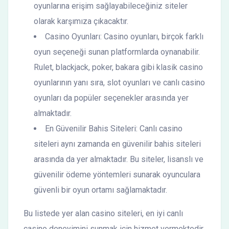
oyunlarına erişim sağlayabileceğiniz siteler
olarak karşımıza çıkacaktır.
Casino Oyunları: Casino oyunları, birçok farklı
oyun seçeneği sunan platformlarda oynanabilir.
Rulet, blackjack, poker, bakara gibi klasik casino
oyunlarının yanı sıra, slot oyunları ve canlı casino
oyunları da popüler seçenekler arasında yer
almaktadır.
En Güvenilir Bahis Siteleri: Canlı casino
siteleri aynı zamanda en güvenilir bahis siteleri
arasında da yer almaktadır. Bu siteler, lisanslı ve
güvenilir ödeme yöntemleri sunarak oyunculara
güvenli bir oyun ortamı sağlamaktadır.
Bu listede yer alan casino siteleri, en iyi canlı
casino deneyimini sunmak için hizmet vermektedir.