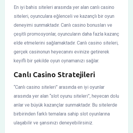
En iyi bahis siteleri arasında yer alan canlı casino
siteleri, oyunculara eğlenceli ve kazançlı bir oyun
deneyimi sunmaktadır. Canlı casino bonusları ve
çeşitli promosyonlar, oyuncuların daha fazla kazanç
elde etmelerini sağlamaktadır. Canlı casino siteleri,
gerçek casinonun heyecanını evinize getirerek
keyifli bir şekilde oyun oynamanızı sağlar.
Canlı Casino Stratejileri
“Canlı casino siteleri” arasında en iyi oyunlar
arasında yer alan “slot oyunu siteleri”, heyecan dolu
anlar ve büyük kazançlar sunmaktadır. Bu sitelerde
birbirinden farklı temalara sahip slot oyunlarına
ulaşabilir ve şansınızı deneyebilirsiniz.