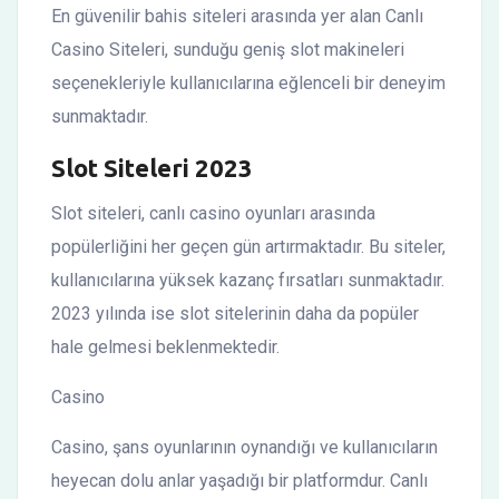
En güvenilir bahis siteleri arasında yer alan Canlı
Casino Siteleri, sunduğu geniş slot makineleri
seçenekleriyle kullanıcılarına eğlenceli bir deneyim
sunmaktadır.
Slot Siteleri 2023
Slot siteleri, canlı casino oyunları arasında
popülerliğini her geçen gün artırmaktadır. Bu siteler,
kullanıcılarına yüksek kazanç fırsatları sunmaktadır.
2023 yılında ise slot sitelerinin daha da popüler
hale gelmesi beklenmektedir.
Casino
Casino, şans oyunlarının oynandığı ve kullanıcıların
heyecan dolu anlar yaşadığı bir platformdur. Canlı