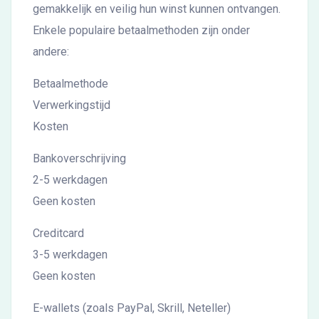
gemakkelijk en veilig hun winst kunnen ontvangen.
Enkele populaire betaalmethoden zijn onder
andere:
Betaalmethode
Verwerkingstijd
Kosten
Bankoverschrijving
2-5 werkdagen
Geen kosten
Creditcard
3-5 werkdagen
Geen kosten
E-wallets (zoals PayPal, Skrill, Neteller)