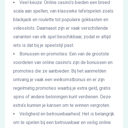
Veel keuze: Online casino’s bieden een breed
scala aan spellen, van klassieke tafelspelen zoals
blackjack en roulette tot populaire gokkasten en
videoslots. Daarnaast zijn er vaak verschillende
varianten van elk spel beschikbaar, zodat er altijd
iets is dat bij je speelstijl past.
Bonussen en promoties: Een van de grootste
voordelen van online casino’s zijn de bonussen en
promoties die ze aanbieden. Bij het aanmelden
ontvang je vaak een welkomstbonus en er zijn
regelmatig promoties waarbij je extra geld, gratis
spins of andere beloningen kunt verdienen. Deze
extra’s kunnen je kansen om te winnen vergroten.
Veiligheid en betrouwbaarheid: Het is belangrijk
om te spelen bij een betrouwbaar en veilig online