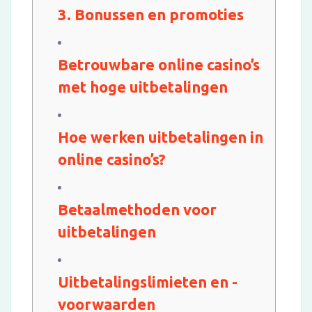
3. Bonussen en promoties
Betrouwbare online casino’s
met hoge uitbetalingen
Hoe werken uitbetalingen in
online casino’s?
Betaalmethoden voor
uitbetalingen
Uitbetalingslimieten en -
voorwaarden