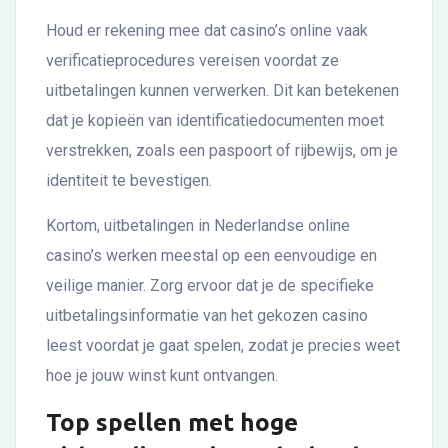
Houd er rekening mee dat casino’s online vaak
verificatieprocedures vereisen voordat ze
uitbetalingen kunnen verwerken. Dit kan betekenen
dat je kopieën van identificatiedocumenten moet
verstrekken, zoals een paspoort of rijbewijs, om je
identiteit te bevestigen.
Kortom, uitbetalingen in Nederlandse online
casino’s werken meestal op een eenvoudige en
veilige manier. Zorg ervoor dat je de specifieke
uitbetalingsinformatie van het gekozen casino
leest voordat je gaat spelen, zodat je precies weet
hoe je jouw winst kunt ontvangen.
Top spellen met hoge