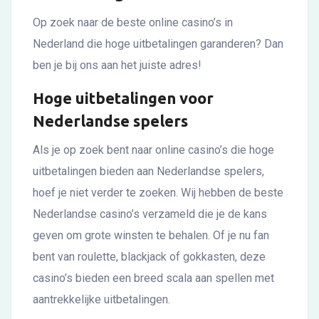
Op zoek naar de beste online casino’s in
Nederland die hoge uitbetalingen garanderen? Dan
ben je bij ons aan het juiste adres!
Hoge uitbetalingen voor
Nederlandse spelers
Als je op zoek bent naar online casino’s die hoge
uitbetalingen bieden aan Nederlandse spelers,
hoef je niet verder te zoeken. Wij hebben de beste
Nederlandse casino’s verzameld die je de kans
geven om grote winsten te behalen. Of je nu fan
bent van roulette, blackjack of gokkasten, deze
casino’s bieden een breed scala aan spellen met
aantrekkelijke uitbetalingen.