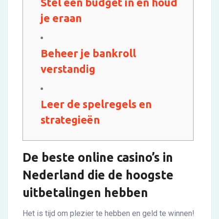
Stel een budget in en houd
je eraan
Beheer je bankroll
verstandig
Leer de spelregels en
strategieën
De beste online casino’s in
Nederland die de hoogste
uitbetalingen hebben
Het is tijd om plezier te hebben en geld te winnen!