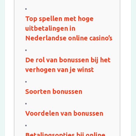
Top spellen met hoge
uitbetalingen in
Nederlandse online casino’s
De rol van bonussen bij het
verhogen van je winst
Soorten bonussen
Voordelen van bonussen
Betalingsopties bij online