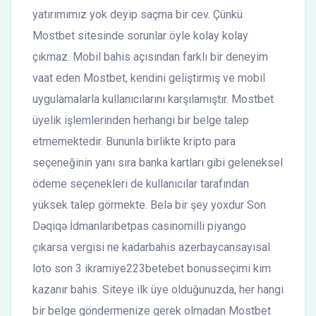
yatırımımız yok deyip saçma bir cev. Çünkü
Mostbet sitesinde sorunlar öyle kolay kolay
çıkmaz. Mobil bahis açısından farklı bir deneyim
vaat eden Mostbet, kendini geliştirmiş ve mobil
uygulamalarla kullanıcılarını karşılamıştır. Mostbet
üyelik işlemlerinden herhangi bir belge talep
etmemektedir. Bununla birlikte kripto para
seçeneğinin yanı sıra banka kartları gibi geleneksel
ödeme seçenekleri de kullanıcılar tarafından
yüksek talep görmekte. Belə bir şey yoxdur Son
Dəqiqə İdmanlarıbetpas casinomilli piyango
çıkarsa vergisi ne kadarbahis azerbaycansayısal
loto son 3 ikramiye223betebet bonusseçimi kim
kazanır bahis. Siteye ilk üye olduğunuzda, her hangi
bir belge göndermenize gerek olmadan Mostbet