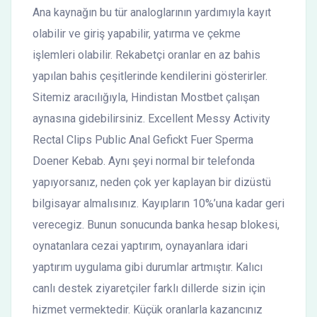
Ana kaynağın bu tür analoglarının yardımıyla kayıt
olabilir ve giriş yapabilir, yatırma ve çekme
işlemleri olabilir. Rekabetçi oranlar en az bahis
yapılan bahis çeşitlerinde kendilerini gösterirler.
Sitemiz aracılığıyla, Hindistan Mostbet çalışan
aynasına gidebilirsiniz. Excellent Messy Activity
Rectal Clips Public Anal Gefickt Fuer Sperma
Doener Kebab. Aynı şeyi normal bir telefonda
yapıyorsanız, neden çok yer kaplayan bir dizüstü
bilgisayar almalısınız. Kayıpların 10%’una kadar geri
verecegiz. Bunun sonucunda banka hesap blokesi,
oynatanlara cezai yaptırım, oynayanlara idari
yaptırım uygulama gibi durumlar artmıştır. Kalıcı
canlı destek ziyaretçiler farklı dillerde sizin için
hizmet vermektedir. Küçük oranlarla kazancınız