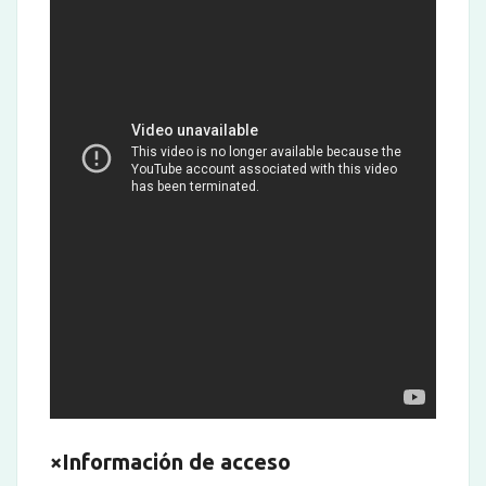
×Información de acceso