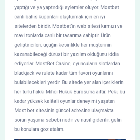
yaptığı ve ya yaptırdığı eylemler oluyor. Mostbet
canlı bahis kuponları oluşturmak için en iyi
sitelerden biridir. Mostbet’in web sitesi kırmızı ve
mavi tonlarda canlı bir tasarıma sahiptir. Ürün
geliştiricileri, uçağın kesinlikle her müşterinin
kazanabileceği dürüst bir yazılım olduğunu iddia
ediyorlar. MostBet Casino, oyuncuların slotlardan
blackjack ve rulete kadar tüm favori oyunlarını
bulabilecekleri yerdir. Bu sitede yer alan içeriklerin
her türlü hakkı Mıhcı Hukuk Bürosu’na aittir. Peki, bu
kadar yüksek kaliteli oyunlar deneyimi yaşatan
Most bet sitesinin güncel adresine ulaşmakta
sorun yaşama sebebi nedir ve nasıl giderilir, gelin
bu konulara göz atalım.