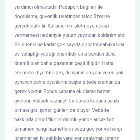
yardımcı olmaktadır. Pasaport bilgileri ile
doğrulama, güvenlik tarafından talep üzerine
gerçekleştirilir. Kullanıcının işletmeye cevap
vermemesi nedeniyle yorum yayından kaldırılmıştır.
Bir sitenin ne kadar çok sayıda spor müsabakasına
ev sahipliği yaptığı önemlidir ama bundan daha
önemli olan bahis pazarının çeşitliliğidir. Hatta
eminlikle diye biliriz ki, dünyanın en yeni ve en çok
oynanan bahis oyunlarını başka sitede aramanıza
gerek yoktur. Bonus şansına ek olarak bazen
üyelerin yüksek kazançlı bir bonus koduna sahib
olması gibi şanslı günleri de oluyor. Vebsite
hakkında genel fikirler olumlu yönde ancak biz
tamamen hangi hizmetlerin sözü geçiyor ve hangi
işlemler en iyi şekilde yapılıyor sıralamak isteriz.