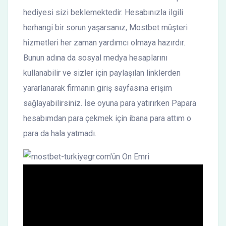
hediyesi sizi beklemektedir. Hesabınızla ilgili
herhangi bir sorun yaşarsanız, Mostbet müşteri
hizmetleri her zaman yardımcı olmaya hazırdır.
Bunun adına da sosyal medya hesaplarını
kullanabilir ve sizler için paylaşılan linklerden
yararlanarak firmanın giriş sayfasına erişim
sağlayabilirsiniz. İse oyuna para yatırırken Papara
hesabımdan para çekmek için ibana para attım o
para da hala yatmadı.