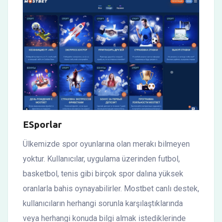
ESporlar
Ülkemizde spor oyunlarına olan merakı bilmeyen
yoktur. Kullanıcılar, uygulama üzerinden futbol,
basketbol, tenis gibi birçok spor dalına yüksek
oranlarla bahis oynayabilirler. Mostbet canlı destek,
kullanıcıların herhangi sorunla karşılaştıklarında
veya herhangi konuda bilgi almak istediklerinde