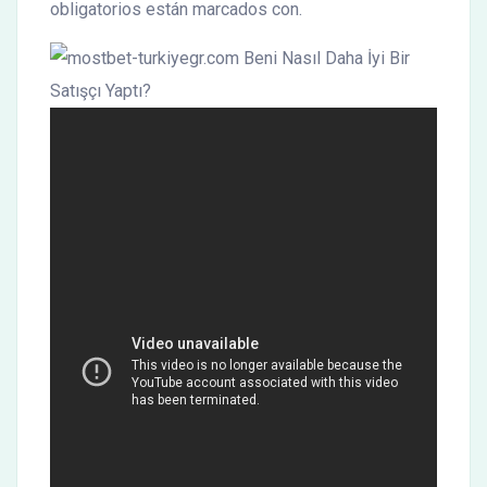
obligatorios están marcados con.