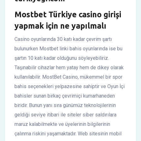
Mostbet Türkiye casino girişi
yapmak için ne yapılmalı
Casino oyunlarında 30 katı kadar çevrim şartı
bulunurken Mostbet linki bahis oyunlarında ise bu
şartın 10 katı kadar olduğunu söyleyebiliriz.
Taşınabilir cihazlar hem yatay hem de dikey olarak
kullanılabilir. MostBet Casino, mükemmel bir spor
bahis seçenekleri yelpazesine sahiptir ve Oyun İçi
bahisler sunan birkaç çevrimiçi kumarhaneden
biridir. Bunun yanı sıra günümüz teknolojilerinin
geldiği seviye itibari ile siteler siber saldırılara
maruz kalabilmekte ve üyelerinin bilgilerinin
çalınma riskini yaşamaktadır. Web sitesinin mobil