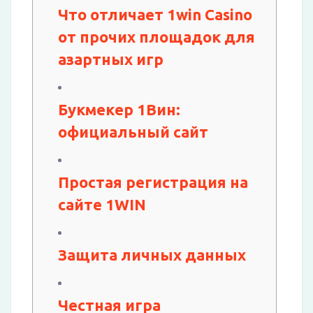
Что отличает 1win Casino
от прочих площадок для
азартных игр
Букмекер 1Вин:
официальный сайт
Простая регистрация на
сайте 1WIN
Защита личных данных
Честная игра