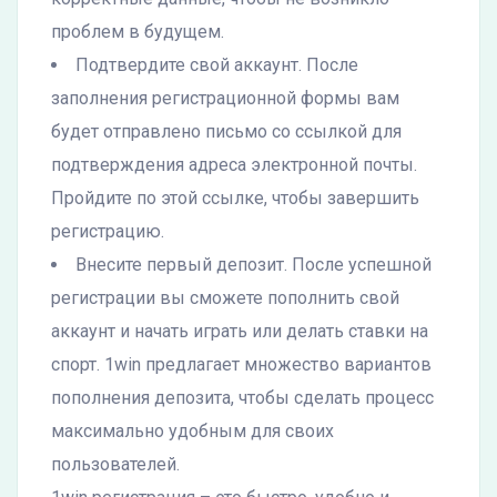
проблем в будущем.
Подтвердите свой аккаунт. После
заполнения регистрационной формы вам
будет отправлено письмо со ссылкой для
подтверждения адреса электронной почты.
Пройдите по этой ссылке, чтобы завершить
регистрацию.
Внесите первый депозит. После успешной
регистрации вы сможете пополнить свой
аккаунт и начать играть или делать ставки на
спорт. 1win предлагает множество вариантов
пополнения депозита, чтобы сделать процесс
максимально удобным для своих
пользователей.