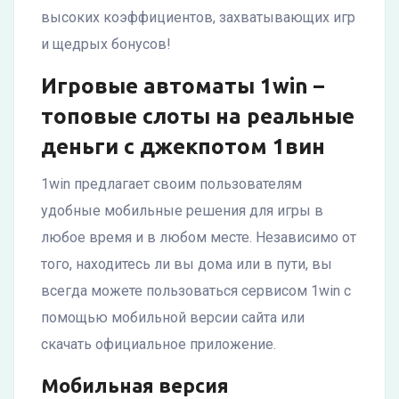
высоких коэффициентов, захватывающих игр
и щедрых бонусов!
Игровые автоматы 1win –
топовые слоты на реальные
деньги с джекпотом 1вин
1win предлагает своим пользователям
удобные мобильные решения для игры в
любое время и в любом месте. Независимо от
того, находитесь ли вы дома или в пути, вы
всегда можете пользоваться сервисом 1win с
помощью мобильной версии сайта или
скачать официальное приложение.
Мобильная версия