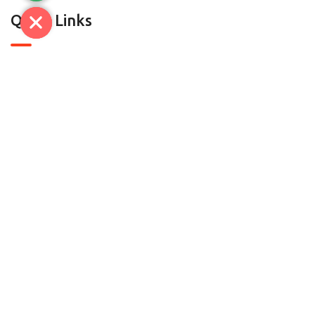
Quick Links
About Us
Contact Us
Contact
C-7, SECTOR A-5/A-6, TRONICA CITY,LONI GHAZIABAD-
201102 (U.P) | D.H.S.1 & D-52, Mayapuri, Phase-II, New
Delhi-110064
radheylalandsons@gmail.com
+91 9811581281, +91 9718888012