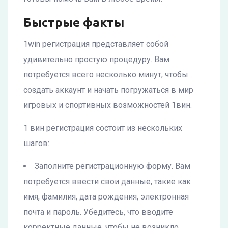
Быстрые факты
1win регистрация представляет собой
удивительно простую процедуру. Вам
потребуется всего несколько минут, чтобы
создать аккаунт и начать погружаться в мир
игровых и спортивных возможностей 1вин.
1 вин регистрация состоит из нескольких
шагов:
Заполните регистрационную форму. Вам
потребуется ввести свои данные, такие как
имя, фамилия, дата рождения, электронная
почта и пароль. Убедитесь, что вводите
корректные данные, чтобы не возникло