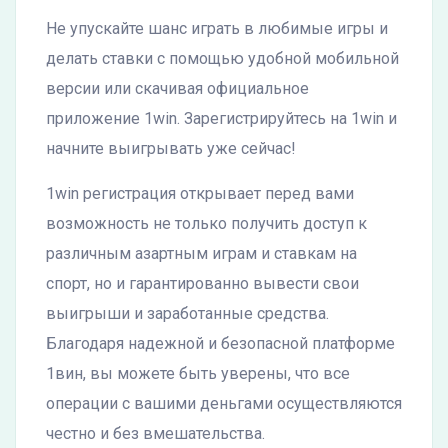
Не упускайте шанс играть в любимые игры и
делать ставки с помощью удобной мобильной
версии или скачивая официальное
приложение 1win. Зарегистрируйтесь на 1win и
начните выигрывать уже сейчас!
1win регистрация открывает перед вами
возможность не только получить доступ к
различным азартным играм и ставкам на
спорт, но и гарантированно вывести свои
выигрыши и заработанные средства.
Благодаря надежной и безопасной платформе
1вин, вы можете быть уверены, что все
операции с вашими деньгами осуществляются
честно и без вмешательства.