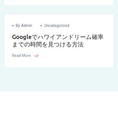
By Admin
Uncategorized
Googleでハワイアンドリーム確率
までの時間を見つける方法
Read More