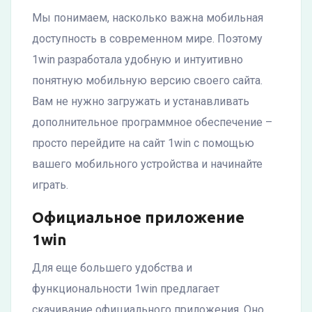
Мы понимаем, насколько важна мобильная
доступность в современном мире. Поэтому
1win разработала удобную и интуитивно
понятную мобильную версию своего сайта.
Вам не нужно загружать и устанавливать
дополнительное программное обеспечение –
просто перейдите на сайт 1win с помощью
вашего мобильного устройства и начинайте
играть.
Официальное приложение
1win
Для еще большего удобства и
функциональности 1win предлагает
скачивание официального приложения. Оно