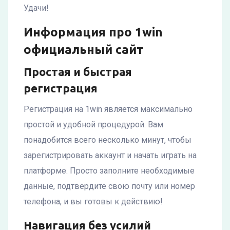
Удачи!
Информация про 1win
официальный сайт
Простая и быстрая
регистрация
Регистрация на 1win является максимально
простой и удобной процедурой. Вам
понадобится всего несколько минут, чтобы
зарегистрировать аккаунт и начать играть на
платформе. Просто заполните необходимые
данные, подтвердите свою почту или номер
телефона, и вы готовы к действию!
Навигация без усилий