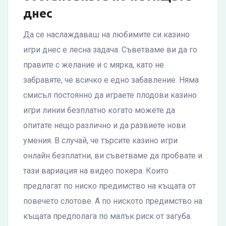
днес
Да се наслаждаваш на любимите си казино
игри днес е лесна задача. Съветваме ви да го
правите с желание и с мярка, като не
забравяте, че всичко е едно забавление. Няма
смисъл постоянно да играете плодови казино
игри линии безплатно когато можете да
опитате нещо различно и да развиете нови
умения. В случай, че търсите казино игри
онлайн безплатни, ви съветваме да пробвате и
тази вариация на видео покера. Които
предлагат по ниско предимство на къщата от
повечето слотове. А по ниското предимство на
къщата предполага по малък риск от загуба.