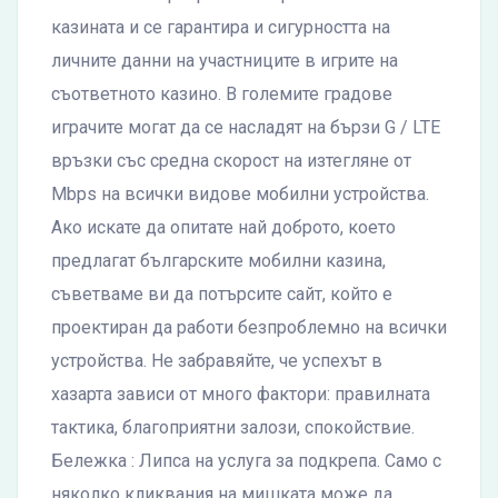
казината и се гарантира и сигурността на
личните данни на участниците в игрите на
съответното казино. В големите градове
играчите могат да се насладят на бързи G / LTE
връзки със средна скорост на изтегляне от
Mbps на всички видове мобилни устройства.
Ако искате да опитате най доброто, което
предлагат българските мобилни казина,
съветваме ви да потърсите сайт, който е
проектиран да работи безпроблемно на всички
устройства. Не забравяйте, че успехът в
хазарта зависи от много фактори: правилната
тактика, благоприятни залози, спокойствие.
Бележка : Липса на услуга за подкрепа. Само с
няколко кликвания на мишката може да