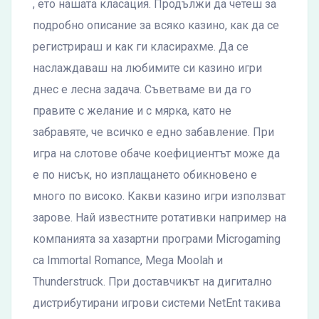
, ето нашата класация. Продължи да четеш за
подробно описание за всяко казино, как да се
регистрираш и как ги класирахме. Да се
наслаждаваш на любимите си казино игри
днес е лесна задача. Съветваме ви да го
правите с желание и с мярка, като не
забравяте, че всичко е едно забавление. При
игра на слотове обаче коефициентът може да
е по нисък, но изплащането обикновено е
много по високо. Какви казино игри използват
зарове. Най известните ротативки например на
компанията за хазартни програми Microgaming
са Immortal Romance, Mega Moolah и
Thunderstruck. При доставчикът на дигитално
дистрибутирани игрови системи NetEnt такива