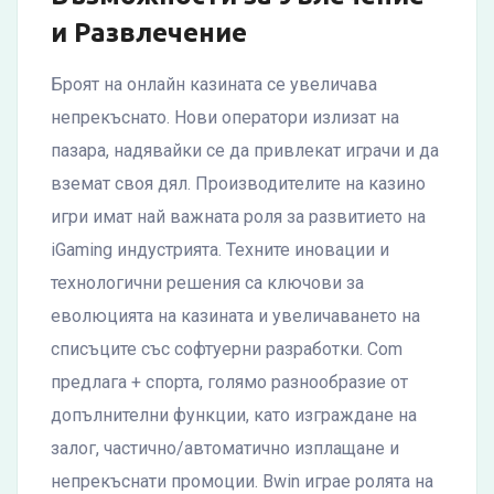
и Развлечение
Броят на онлайн казината се увеличава
непрекъснато. Нови оператори излизат на
пазара, надявайки се да привлекат играчи и да
вземат своя дял. Производителите на казино
игри имат най важната роля за развитието на
iGaming индустрията. Техните иновации и
технологични решения са ключови за
еволюцията на казината и увеличаването на
списъците със софтуерни разработки. Com
предлага + спорта, голямо разнообразие от
допълнителни функции, като изграждане на
залог, частично/автоматично изплащане и
непрекъснати промоции. Bwin играе ролята на