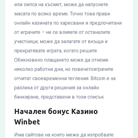
или липса на късмет, може да напуснете
масата по всяко време. Точно това прави
онлайн казината по харесвани и предпочитани
от играчите – не се влияете от останалите
участници, може да залагате от вкъщи и
прекратявате играта, когато решите.
Обикновено плащането може да отнеме
няколко работни дни, но повечетоиграчите
отчитат своевременни тегления. Bitcoin е за
разлика от други решения за онлайн
банкиране, представени в този списък.
Начален бонус Казино
Winbet
Има сайтове на които меже да изпробвате