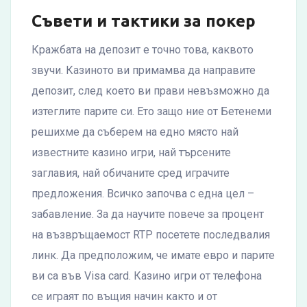
Съвети и тактики за покер
Кражбата на депозит е точно това, каквото
звучи. Казиното ви примамва да направите
депозит, след което ви прави невъзможно да
изтеглите парите си. Ето защо ние от Бетенеми
решихме да съберем на едно място най
известните казино игри, най търсените
заглавия, най обичаните сред играчите
предложения. Всичко започва с една цел –
забавление. За да научите повече за процент
на възвръщаемост RTP посетете последвалия
линк. Да предположим, че имате евро и парите
ви са във Visa card. Казино игри от телефона
се играят по въщия начин както и от