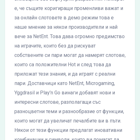
е, че същите коригиращи променливи важат и
за онлайн слотовете в демо режим това е
наше мнение за някои производители и най
вече за NetEnt. Това дава огромно предимство
на играчите, които без да рискуват
собствените си пари могат да намерят слотове,
които са положителни Hot и след това да
приложат тези знания, и да играят с реални
пари. Доставчици като NetEnt, Microgaming,
Yggdrasil и Play’n Go винаги добавят нови и
интересни слотове, разполагащи със
разноцветни теми и разнообразие от функции,
които могат да увеличат печалбите ви в пъти.
Някои от тези функции предлагат иновативни
комбинации и символи, които ви помагат да