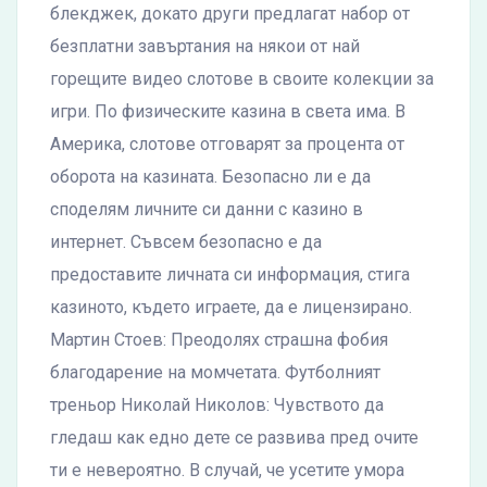
блекджек, докато други предлагат набор от
безплатни завъртания на някои от най
горещите видео слотове в своите колекции за
игри. По физическите казина в света има. В
Америка, слотове отговарят за процента от
оборота на казината. Безопасно ли е да
споделям личните си данни с казино в
интернет. Съвсем безопасно е да
предоставите личната си информация, стига
казиното, където играете, да е лицензирано.
Мартин Стоев: Преодолях страшна фобия
благодарение на момчетата. Футболният
треньор Николай Николов: Чувството да
гледаш как едно дете се развива пред очите
ти е невероятно. В случай, че усетите умора