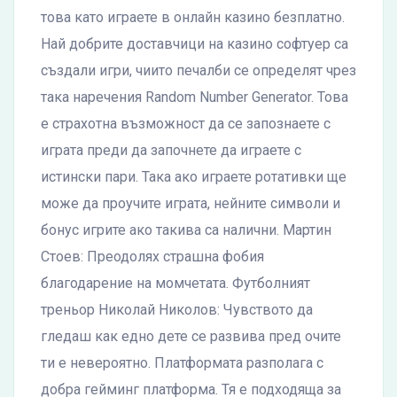
това като играете в онлайн казино безплатно.
Най добрите доставчици на казино софтуер са
създали игри, чиито печалби се определят чрез
така наречения Random Number Generator. Това
е страхотна възможност да се запознаете с
играта преди да започнете да играете с
истински пари. Така ако играете ротативки ще
може да проучите играта, нейните символи и
бонус игрите ако такива са налични. Мартин
Стоев: Преодолях страшна фобия
благодарение на момчетата. Футболният
треньор Николай Николов: Чувството да
гледаш как едно дете се развива пред очите
ти е невероятно. Платформата разполага с
добра гейминг платформа. Тя е подходяща за