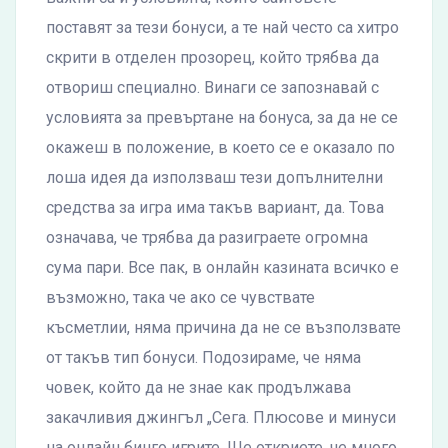
поставят за тези бонуси, а те най често са хитро
скрити в отделен прозорец, който трябва да
отвориш специално. Винаги се запознавай с
условията за превъртане на бонуса, за да не се
окажеш в положение, в което се е оказало по
лоша идея да използваш тези допълнителни
средства за игра има такъв вариант, да. Това
означава, че трябва да разиграете огромна
сума пари. Все пак, в онлайн казината всичко е
възможно, така че ако се чувствате
късметлии, няма причина да не се възползвате
от такъв тип бонуси. Подозираме, че няма
човек, който да не знае как продължава
закачливия джингъл „Сега. Плюсове и минуси
на онлайн бинго игрите. Ще откриете, че много