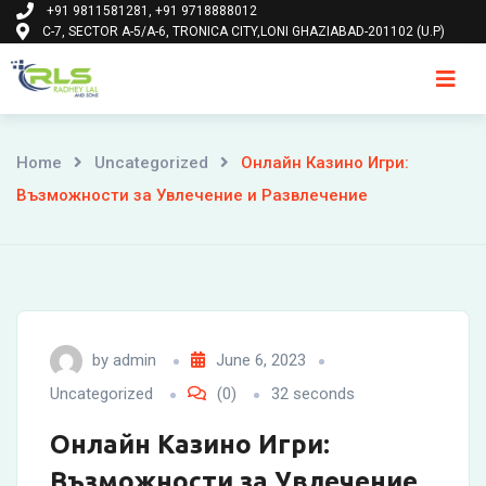
+91 9811581281, +91 9718888012
Skip
C-7, SECTOR A-5/A-6, TRONICA CITY,LONI GHAZIABAD-201102 (U.P)
to
content
Ho
Home
Uncategorized
Онлайн Казино Игри:
Възможности за Увлечение и Развлечение
by
admin
June 6, 2023
Uncategorized
(0)
32 seconds
Онлайн Казино Игри:
Възможности за Увлечение