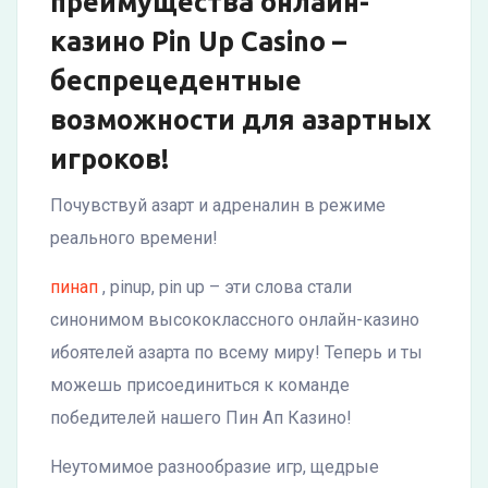
преимущества онлайн-
казино Pin Up Casino –
беспрецедентные
возможности для азартных
игроков!
Почувствуй азарт и адреналин в режиме
реального времени!
пинап
, pinup, pin up – эти слова стали
синонимом высококлассного онлайн-казино
ибоятелей азарта по всему миру! Теперь и ты
можешь присоединиться к команде
победителей нашего Пин Ап Казино!
Неутомимое разнообразие игр, щедрые