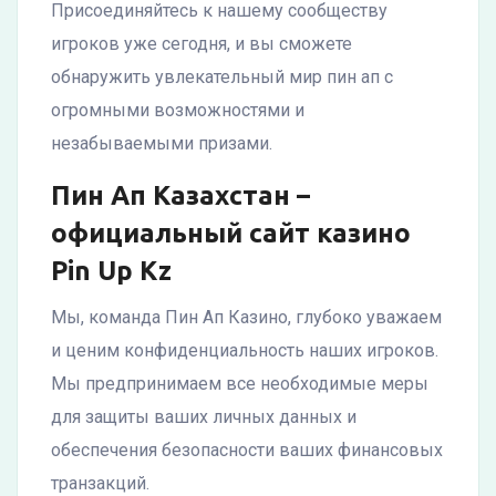
Присоединяйтесь к нашему сообществу
игроков уже сегодня, и вы сможете
обнаружить увлекательный мир пин ап с
огромными возможностями и
незабываемыми призами.
Пин Ап Казахстан –
официальный сайт казино
Pin Up Kz
Мы, команда Пин Ап Казино, глубоко уважаем
и ценим конфиденциальность наших игроков.
Мы предпринимаем все необходимые меры
для защиты ваших личных данных и
обеспечения безопасности ваших финансовых
транзакций.