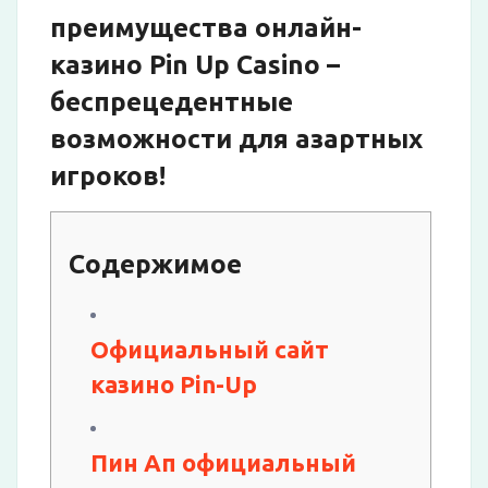
преимущества онлайн-
казино Pin Up Casino –
беспрецедентные
возможности для азартных
игроков!
Содержимое
Официальный сайт
казино Pin-Up
Пин Ап официальный