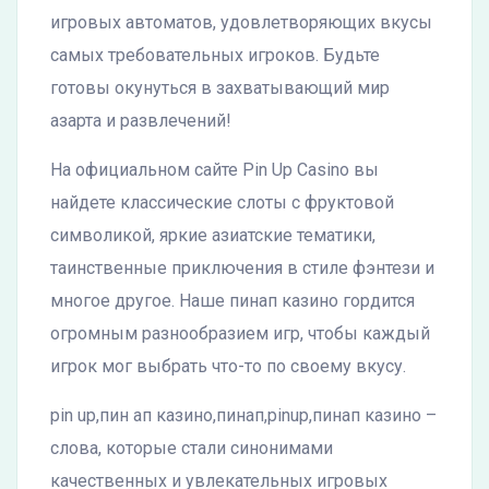
игровых автоматов, удовлетворяющих вкусы
самых требовательных игроков. Будьте
готовы окунуться в захватывающий мир
азарта и развлечений!
На официальном сайте Pin Up Casino вы
найдете классические слоты с фруктовой
символикой, яркие азиатские тематики,
таинственные приключения в стиле фэнтези и
многое другое. Наше пинап казино гордится
огромным разнообразием игр, чтобы каждый
игрок мог выбрать что-то по своему вкусу.
pin up,пин ап казино,пинап,pinup,пинап казино –
слова, которые стали синонимами
качественных и увлекательных игровых