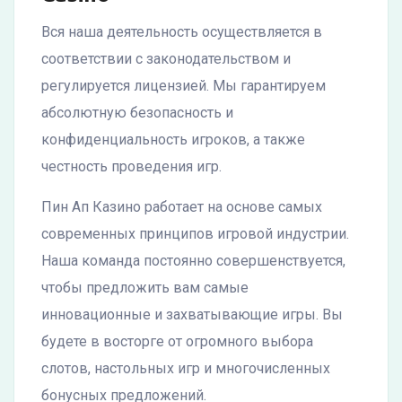
Вся наша деятельность осуществляется в
соответствии с законодательством и
регулируется лицензией. Мы гарантируем
абсолютную безопасность и
конфиденциальность игроков, а также
честность проведения игр.
Пин Ап Казино работает на основе самых
современных принципов игровой индустрии.
Наша команда постоянно совершенствуется,
чтобы предложить вам самые
инновационные и захватывающие игры. Вы
будете в восторге от огромного выбора
слотов, настольных игр и многочисленных
бонусных предложений.