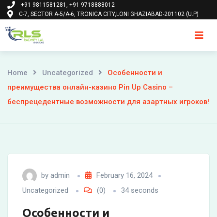
+91 9811581281, +91 9718888012
Skip
C-7, SECTOR A-5/A-6, TRONICA CITY,LONI GHAZIABAD-201102 (U.P)
to
content
Ho
Home
Uncategorized
Особенности и
преимущества онлайн-казино Pin Up Casino –
беспрецедентные возможности для азартных игроков!
by
admin
February 16, 2024
Uncategorized
(0)
34 seconds
Особенности и