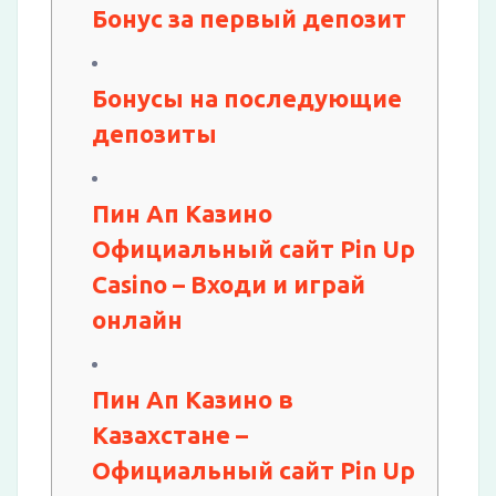
Бонус за первый депозит
Бонусы на последующие
депозиты
Пин Ап Казино
Официальный сайт Pin Up
Casino – Входи и играй
онлайн
Пин Ап Казино в
Казахстане –
Официальный сайт Pin Up