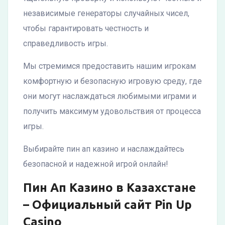
независимые генераторы случайных чисел,
чтобы гарантировать честность и
справедливость игры.
Мы стремимся предоставить нашим игрокам
комфортную и безопасную игровую среду, где
они могут наслаждаться любимыми играми и
получить максимум удовольствия от процесса
игры.
Выбирайте пин ап казино и наслаждайтесь
безопасной и надежной игрой онлайн!
Пин Ап Казино в Казахстане
– Официальный сайт Pin Up
Casino