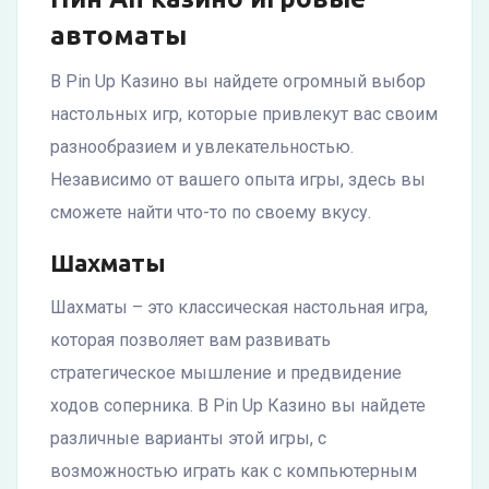
автоматы
В Pin Up Казино вы найдете огромный выбор
настольных игр, которые привлекут вас своим
разнообразием и увлекательностью.
Независимо от вашего опыта игры, здесь вы
сможете найти что-то по своему вкусу.
Шахматы
Шахматы – это классическая настольная игра,
которая позволяет вам развивать
стратегическое мышление и предвидение
ходов соперника. В Pin Up Казино вы найдете
различные варианты этой игры, с
возможностью играть как с компьютерным