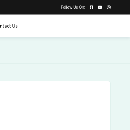
Follow Us On:
ntact Us