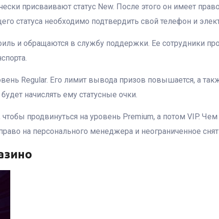
чески присваивают статус New. После этого он имеет право
его статуса необходимо подтвердить свой телефон и элек
филь и обращаются в службу поддержки. Ее сотрудники п
спорта.
ень Regular. Его лимит вывода призов повышается, а такж
будет начислять ему статусные очки.
 чтобы продвинуться на уровень Premium, а потом VIP. Че
право на персонального менеджера и неограниченное снят
азино