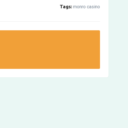
Tags:
monro casino