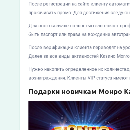
После регистрации на сайте клиенту автомати
прокачивать промо. Для достижения следующ
Для этого вначале полностью заполняют про
быть паспорт или права на вождение автотран
После верификации клиента переводят на уров
Далее за все виды активностей Казино Monro 
Нужно накопить определенное их количество,
вознаграждения. Клиенты VIP статуса имеют 
Подарки новичкам Монро К