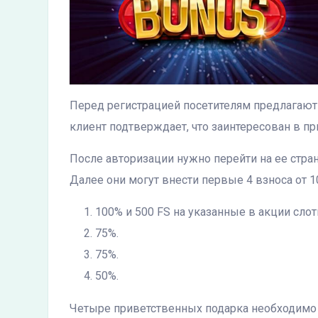
Перед регистрацией посетителям предлагают
клиент подтверждает, что заинтересован в пр
После авторизации нужно перейти на ее стра
Далее они могут внести первые 4 взноса от 10
100% и 500 FS на указанные в акции слот
75%.
75%.
50%.
Четыре приветственных подарка необходимо о