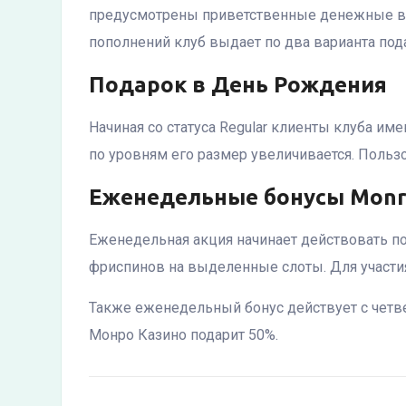
предусмотрены приветственные денежные возн
пополнений клуб выдает по два варианта под
Подарок в День Рождения
Начиная со статуса Regular клиенты клуба 
по уровням его размер увеличивается. Польз
Еженедельные бонусы Monr
Еженедельная акция начинает действовать по
фриспинов на выделенные слоты. Для участия
Также еженедельный бонус действует с четвер
Монро Казино подарит 50%.