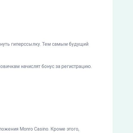
кнуть гиперссылку. Тем самым будущий
овичкам начислят бонус за регистрацию.
ожения Monro Casino. Кроме этого,