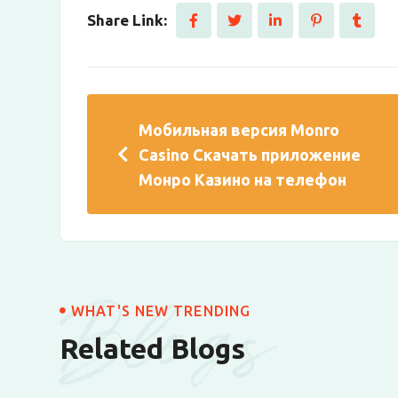
Share Link:
Мобильная версия Monro
Casino Скачать приложение
Монро Казино на телефон
Blogs
WHAT'S NEW TRENDING
Related Blogs