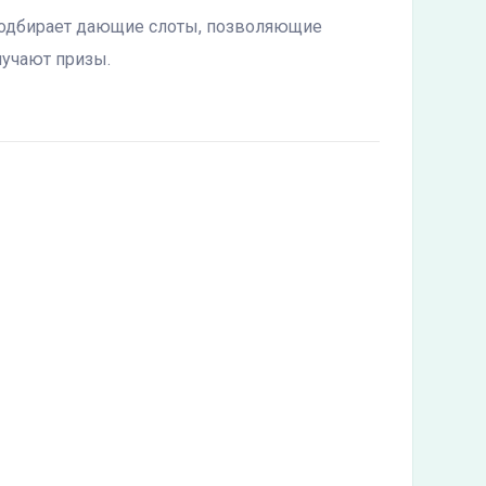
о подбирает дающие слоты, позволяющие
лучают призы.