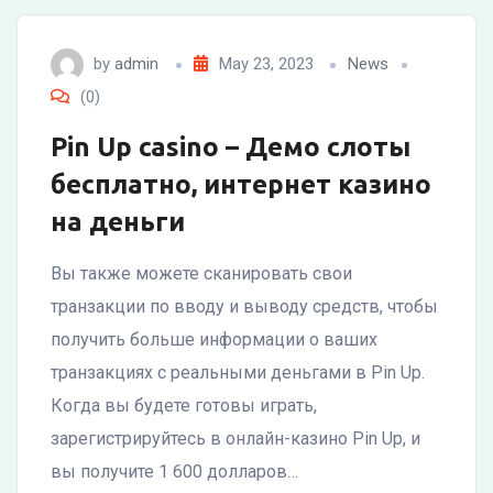
by
admin
May 23, 2023
News
(0)
Pin Up casino – Демо слоты
бесплатно, интернет казино
на деньги
Вы также можете сканировать свои
транзакции по вводу и выводу средств, чтобы
получить больше информации о ваших
транзакциях с реальными деньгами в Pin Up.
Когда вы будете готовы играть,
зарегистрируйтесь в онлайн-казино Pin Up, и
вы получите 1 600 долларов…