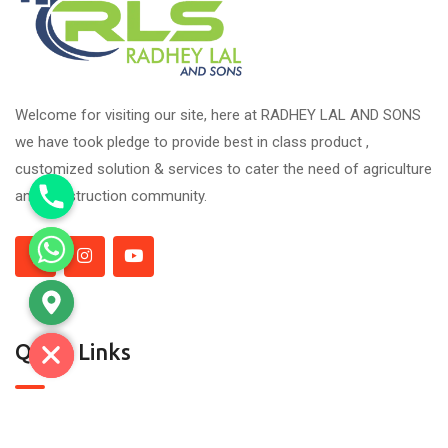
Welcome for visiting our site, here at RADHEY LAL AND SONS
we have took pledge to provide best in class product ,
customized solution & services to cater the need of agriculture
and construction community.
Quick Links
About Us