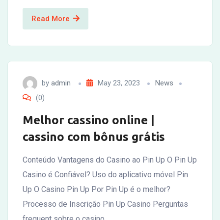
Read More
by
admin
May 23, 2023
News
(0)
Melhor cassino online |
cassino com bônus grátis
Сonteúdo Vantagens do Casino ao Pin Up O Pin Up
Casino é Confiável? Uso do aplicativo móvel Pin
Up O Casino Pin Up Por Pin Up é o melhor?
Processo de Inscrição Pin Up Casino Perguntas
frequent sobre o casino…