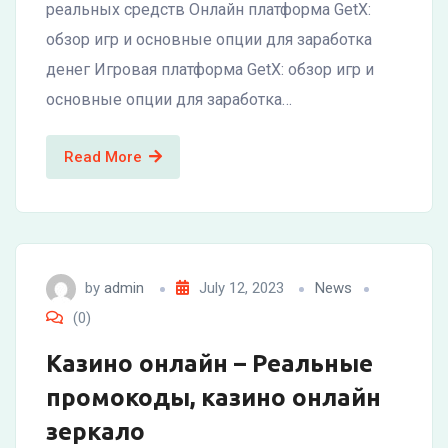
реальных средств Онлайн платформа GetX:
обзор игр и основные опции для заработка
денег Игровая платформа GetX: обзор игр и
основные опции для заработка…
Read More
by
admin
July 12, 2023
News
(0)
Казино онлайн – Реальные
промокоды, казино онлайн
зеркало