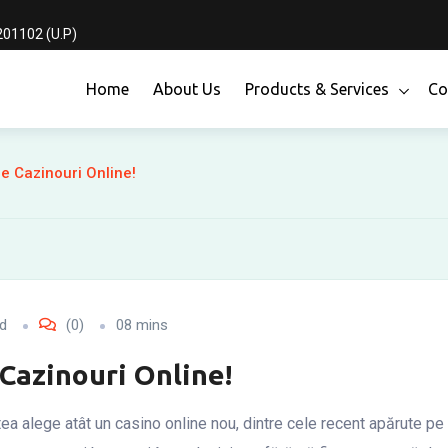
01102 (U.P)
Home
About Us
Products & Services
Co
 Cazinouri Online!
d
(0)
08 mins
Cazinouri Online!
tea alege atât un casino online nou, dintre cele recent apărute pe 