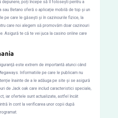
ă depunere, poți începe să îl folosești pentru a
na sau Betano oferă o aplicație mobilă de top și un
e pe care le găsești și în cazinourile fizice, la
 pentru care noi alegem să promovăm doar cazinouri
e. Asigură te că te vei juca la casino online care
mania
 siguranţă este extrem de importantă atunci când
g Megaways. Informatiile pe care le publicam nu
tenție înainte de a le adăuga pe site și se asigură
uri de Jack oak care includ caracteristici speciale,
, iar ofertele sunt actualizate, astfel încât
tră în cont la verificarea unor copii după
programat.