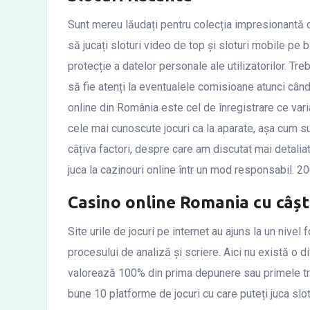
Sunt mereu lăudați pentru colecția impresionantă de
să jucați sloturi video de top și sloturi mobile pe b
protecție a datelor personale ale utilizatorilor. Tre
să fie atenți la eventualele comisioane atunci când 
online din România este cel de înregistrare ce var
cele mai cunoscute jocuri ca la aparate, așa cum su
câțiva factori, despre care am discutat mai detaliat
juca la cazinouri online într un mod responsabil. 
Casino online Romania cu câșt
Site urile de jocuri pe internet au ajuns la un nivel
procesului de analiză și scriere. Aici nu există o d
valorează 100% din prima depunere sau primele trei
bune 10 platforme de jocuri cu care puteți juca slo