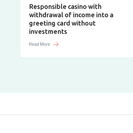
Responsible casino with
withdrawal of income into a
greeting card without
investments
Read More