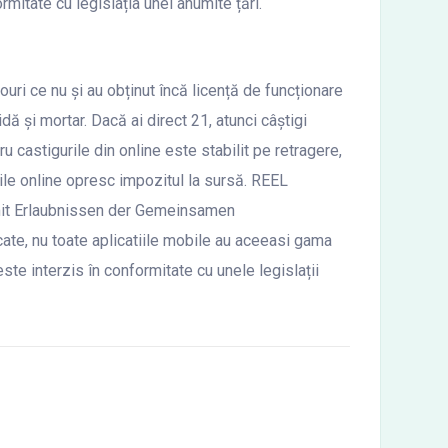
mitate cu legislația unei anumite țări.
ouri ce nu și au obținut încă licență de funcționare
dă și mortar. Dacă ai direct 21, atunci câștigi
u castigurile din online este stabilit pe retragere,
rile online opresc impozitul la sursă. REEL
 mit Erlaubnissen der Gemeinsamen
e, nu toate aplicatiile mobile au aceeasi gama
este interzis în conformitate cu unele legislații