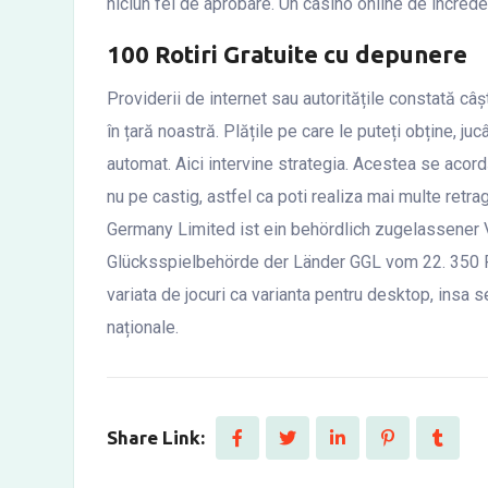
niciun fel de aprobare. Un casino online de încrede
100 Rotiri Gratuite cu depunere
Providerii de internet sau autoritățile constată câș
în țară noastră. Plățile pe care le puteți obține, j
automat. Aici intervine strategia. Acestea se acordă
nu pe castig, astfel ca poti realiza mai multe retr
Germany Limited ist ein behördlich zugelassener 
Glücksspielbehörde der Länder GGL vom 22. 350 RO
variata de jocuri ca varianta pentru desktop, insa se
naționale.
Share Link: