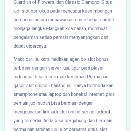
Guardian of Flowers, dan Classic Diamond. Situs
judi slot berfokus pada mencapai keseimbangan
sempurna antara menawarkan game hebat sambil
menjaga langkah-langkah keamanan, membuat
pengalaman setiap pemain menyenangkan dan
dapat dipercaya.
Maka dari itu kami hadirkan agen bo slot bonus
terbesar dengan server luar, agar para player
Indonesia bisa menikmati keseruan Permainan
gacor slot online Thailand ini. Hanya bermodalkan
smartphone atau laptop dan koneksi internet, para
pemain judi sudah bisa bermain dengan
menggunakan link judi slot online sering jackpot
yang tersedia. Anda bisa bergabung dan bermain
permainan taruhan judi slot bersama situs slot