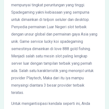
mempunyai tingkat peruntungan yang tinggi.
Spadegaming yakni kebiasaan yang sempurna
untuk dimainkan di telpon seluler dan desktop.
Penyedia permainan Luar Negeri slot terbaik
dengan unsur global dan permainan gaya Asia yang
unik. Game service lucky koi spadegaming
semestinya dimainkan di love 888 gold fishing.
Menjadi salah satu mesin slot paling lengkap
server luar dengan tampilan terbaik yang pernah
ada. Salah satu karakteristik yang menonjol untuk
provider Playtech, Maka dari itu iya mampu
menyaingi diantara 3 besar provider terbaik
teratas.
Untuk mengantisipasi kendala seperti ini, Anda