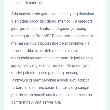
taruhan dimainkan.
Ada banyak jenis game judi online yang diadakan
oleh agen gacor dan dibagi menjadi 19 kategori
jenis judi online di situs slot gacor gampang
menang ArenaBet168VIP baik berdasarkan cara
memainkannya ataupun tipe permainannya. Hal
tersebut dilakukan oleh situs hoki untuk
memudahkan pemain dalam memilih jenis game
judi online yang akan dimainkan. Mirip dengan
model judi slot gacor gampang menang
lainnya,yang membedakan adalah slot jackpot
terbaru ini dikemas dalam bentuk yang sangat
praktis serta mudah untuk dimainkan dimana saja
dan termasukSlot server luar.