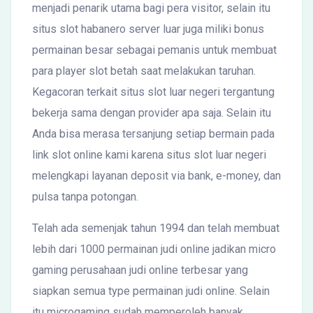
menjadi penarik utama bagi pera visitor, selain itu
situs slot habanero server luar juga miliki bonus
permainan besar sebagai pemanis untuk membuat
para player slot betah saat melakukan taruhan.
Kegacoran terkait situs slot luar negeri tergantung
bekerja sama dengan provider apa saja. Selain itu
Anda bisa merasa tersanjung setiap bermain pada
link slot online kami karena situs slot luar negeri
melengkapi layanan deposit via bank, e-money, dan
pulsa tanpa potongan.
Telah ada semenjak tahun 1994 dan telah membuat
lebih dari 1000 permainan judi online jadikan micro
gaming perusahaan judi online terbesar yang
siapkan semua type permainan judi online. Selain
itu microgaming sudah memperoleh banyak