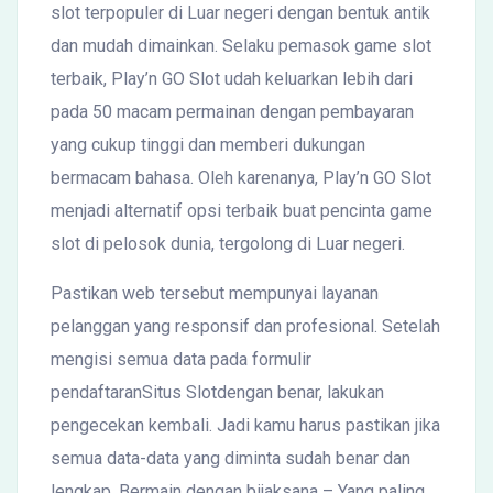
slot terpopuler di Luar negeri dengan bentuk antik
dan mudah dimainkan. Selaku pemasok game slot
terbaik, Play’n GO Slot udah keluarkan lebih dari
pada 50 macam permainan dengan pembayaran
yang cukup tinggi dan memberi dukungan
bermacam bahasa. Oleh karenanya, Play’n GO Slot
menjadi alternatif opsi terbaik buat pencinta game
slot di pelosok dunia, tergolong di Luar negeri.
Pastikan web tersebut mempunyai layanan
pelanggan yang responsif dan profesional. Setelah
mengisi semua data pada formulir
pendaftaranSitus Slotdengan benar, lakukan
pengecekan kembali. Jadi kamu harus pastikan jika
semua data-data yang diminta sudah benar dan
lengkap. Bermain dengan bijaksana – Yang paling