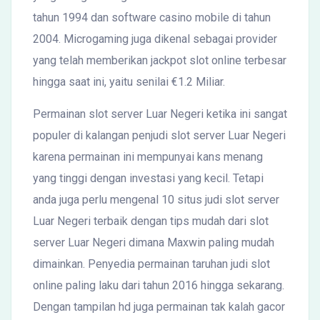
tahun 1994 dan software casino mobile di tahun
2004. Microgaming juga dikenal sebagai provider
yang telah memberikan jackpot slot online terbesar
hingga saat ini, yaitu senilai €1.2 Miliar.
Permainan slot server Luar Negeri ketika ini sangat
populer di kalangan penjudi slot server Luar Negeri
karena permainan ini mempunyai kans menang
yang tinggi dengan investasi yang kecil. Tetapi
anda juga perlu mengenal 10 situs judi slot server
Luar Negeri terbaik dengan tips mudah dari slot
server Luar Negeri dimana Maxwin paling mudah
dimainkan. Penyedia permainan taruhan judi slot
online paling laku dari tahun 2016 hingga sekarang.
Dengan tampilan hd juga permainan tak kalah gacor