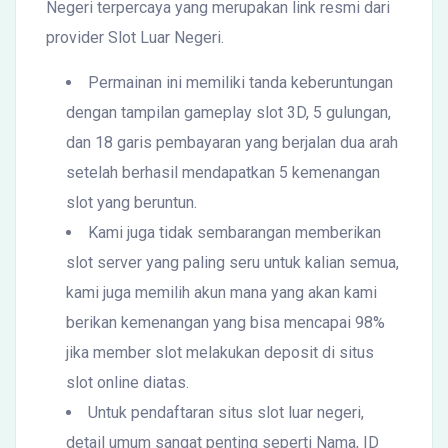
Negeri terpercaya yang merupakan link resmi dari
provider Slot Luar Negeri.
Permainan ini memiliki tanda keberuntungan
dengan tampilan gameplay slot 3D, 5 gulungan,
dan 18 garis pembayaran yang berjalan dua arah
setelah berhasil mendapatkan 5 kemenangan
slot yang beruntun.
Kami juga tidak sembarangan memberikan
slot server yang paling seru untuk kalian semua,
kami juga memilih akun mana yang akan kami
berikan kemenangan yang bisa mencapai 98%
jika member slot melakukan deposit di situs
slot online diatas.
Untuk pendaftaran situs slot luar negeri,
detail umum sangat penting seperti Nama, ID