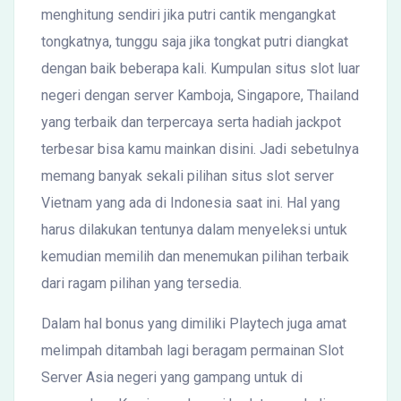
menghitung sendiri jika putri cantik mengangkat
tongkatnya, tunggu saja jika tongkat putri diangkat
dengan baik beberapa kali. Kumpulan situs slot luar
negeri dengan server Kamboja, Singapore, Thailand
yang terbaik dan terpercaya serta hadiah jackpot
terbesar bisa kamu mainkan disini. Jadi sebetulnya
memang banyak sekali pilihan situs slot server
Vietnam yang ada di Indonesia saat ini. Hal yang
harus dilakukan tentunya dalam menyeleksi untuk
kemudian memilih dan menemukan pilihan terbaik
dari ragam pilihan yang tersedia.
Dalam hal bonus yang dimiliki Playtech juga amat
melimpah ditambah lagi beragam permainan Slot
Server Asia negeri yang gampang untuk di