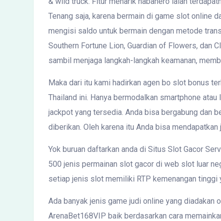
& wild truck. Fitur menarik habanero ialah terdapat
Tenang saja, karena bermain di game slot online d
mengisi saldo untuk bermain dengan metode trans
Southern Fortune Lion, Guardian of Flowers, dan
sambil menjaga langkah-langkah keamanan, memb
Maka dari itu kami hadirkan agen bo slot bonus te
Thailand ini. Hanya bermodalkan smartphone atau l
jackpot yang tersedia. Anda bisa bergabung dan b
diberikan. Oleh karena itu Anda bisa mendapatkan
Yok buruan daftarkan anda di Situs Slot Gacor Ser
500 jenis permainan slot gacor di web slot luar n
setiap jenis slot memiliki RTP kemenangan tinggi
Ada banyak jenis game judi online yang diadakan o
ArenaBet168VIP baik berdasarkan cara memainkann