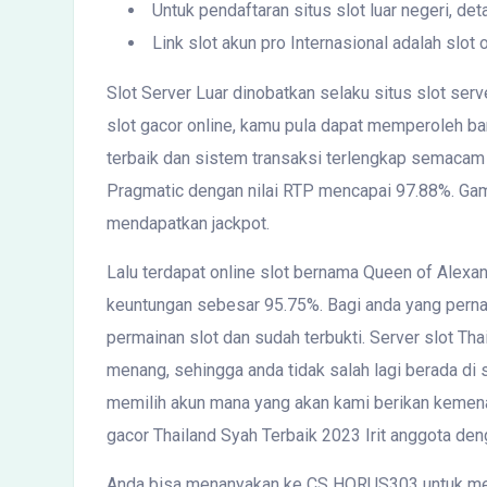
Untuk pendaftaran situs slot luar negeri, d
Link slot akun pro Internasional adalah slo
Slot Server Luar dinobatkan selaku situs slot serve
slot gacor online, kamu pula dapat memperoleh b
terbaik dan sistem transaksi terlengkap semacam
Pragmatic dengan nilai RTP mencapai 97.88%. Gam
mendapatkan jackpot.
Lalu terdapat online slot bernama Queen of Alexan
keuntungan sebesar 95.75%. Bagi anda yang pern
permainan slot dan sudah terbukti. Server slot Thai
menang, sehingga anda tidak salah lagi berada di 
memilih akun mana yang akan kami berikan kemenan
gacor Thailand Syah Terbaik 2023 Irit anggota de
Anda bisa menanyakan ke CS HORUS303 untuk men