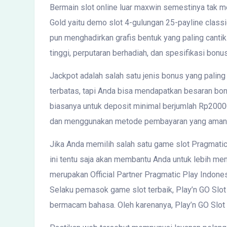
Bermain slot online luar maxwin semestinya tak m
Gold yaitu demo slot 4-gulungan 25-payline classi
pun menghadirkan grafis bentuk yang paling canti
tinggi, perputaran berhadiah, dan spesifikasi bonus
Jackpot adalah salah satu jenis bonus yang pali
terbatas, tapi Anda bisa mendapatkan besaran bonu
biasanya untuk deposit minimal berjumlah Rp2000
dan menggunakan metode pembayaran yang aman
Jika Anda memilih salah satu game slot Pragmati
ini tentu saja akan membantu Anda untuk lebih m
merupakan Official Partner Pragmatic Play Indone
Selaku pemasok game slot terbaik, Play’n GO Slo
bermacam bahasa. Oleh karenanya, Play’n GO Slot me