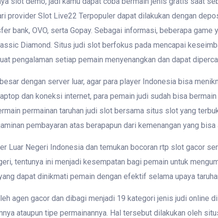
nya slot demo, jadi kamu dapat coba bermain jenis gratis saat seb
ari provider Slot Live22 Terpopuler dapat dilakukan dengan depos
fer bank, OVO, serta Gopay. Sebagai informasi, beberapa game 
 Classic Diamond. Situs judi slot berfokus pada mencapai kese
uat pengalaman setiap pemain menyenangkan dan dapat diperca
rbesar dengan server luar, agar para player Indonesia bisa meni
aptop dan koneksi internet, para pemain judi sudah bisa bermain
ermain permainan taruhan judi slot bersama situs slot yang ter
 jaminan pembayaran atas berapapun dari kemenangan yang bisa 
ver Luar Negeri Indonesia dan temukan bocoran rtp slot gacor ser
egeri, tentunya ini menjadi kesempatan bagi pemain untuk mengum
 yang dapat dinikmati pemain dengan efektif selama upaya taruha
leh agen gacor dan dibagi menjadi 19 kategori jenis judi online 
ya ataupun tipe permainannya. Hal tersebut dilakukan oleh si