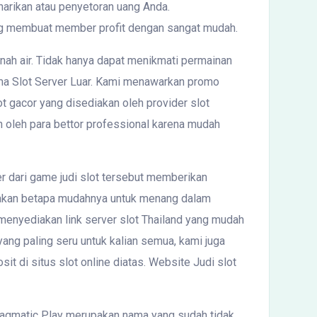
enarikan atau penyetoran uang Anda.
ering membuat member profit dengan sangat mudah.
 tanah air. Tidak hanya dapat menikmati permainan
ma Slot Server Luar. Kami menawarkan promo
 gacor yang disediakan oleh provider slot
 oleh para bettor professional karena mudah
er dari game judi slot tersebut memberikan
sakan betapa mudahnya untuk menang dalam
ga menyediakan link server slot Thailand yang mudah
yang paling seru untuk kalian semua, kami juga
 di situs slot online diatas. Website Judi slot
agmatic Play merupakan nama yang sudah tidak