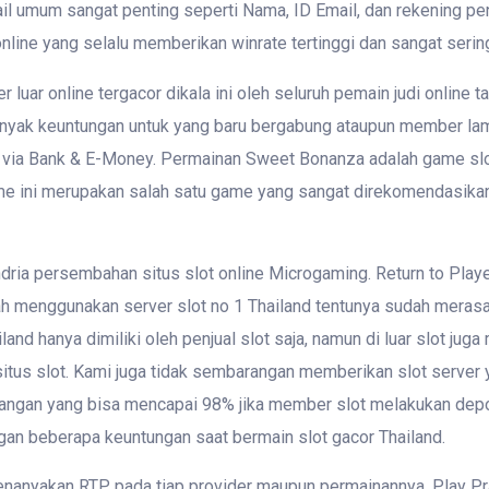
etail umum sangat penting seperti Nama, ID Email, dan rekening p
t online yang selalu memberikan winrate tertinggi dan sangat s
r luar online tergacor dikala ini oleh seluruh pemain judi online
anyak keuntungan untuk yang baru bergabung ataupun member la
 via Bank & E-Money. Permainan Sweet Bonanza adalah game slot
e ini merupakan salah satu game yang sangat direkomendasikan
dria persembahan situs slot online Microgaming. Return to Play
ah menggunakan server slot no 1 Thailand tentunya sudah mera
land hanya dimiliki oleh penjual slot saja, namun di luar slot ju
situs slot. Kami juga tidak sembarangan memberikan slot server 
gan yang bisa mencapai 98% jika member slot melakukan deposit
ngan beberapa keuntungan saat bermain slot gacor Thailand.
anyakan RTP pada tiap provider maupun permainannya. Play Pr