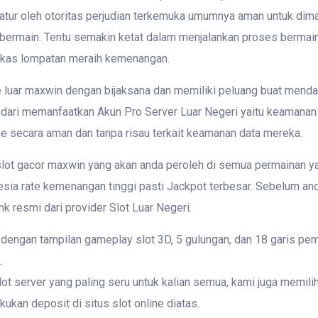
diatur oleh otoritas perjudian terkemuka umumnya aman untuk di
 bermain. Tentu semakin ketat dalam menjalankan proses bermain
ekas lompatan meraih kemenangan.
ine luar maxwin dengan bijaksana dan memiliki peluang buat menda
h dari memanfaatkan Akun Pro Server Luar Negeri yaitu keamana
e secara aman dan tanpa risau terkait keamanan data mereka.
slot gacor maxwin yang akan anda peroleh di semua permainan ya
onesia rate kemenangan tinggi pasti Jackpot terbesar. Sebelum a
nk resmi dari provider Slot Luar Negeri.
dengan tampilan gameplay slot 3D, 5 gulungan, dan 18 garis pem
.
t server yang paling seru untuk kalian semua, kami juga memil
kan deposit di situs slot online diatas.