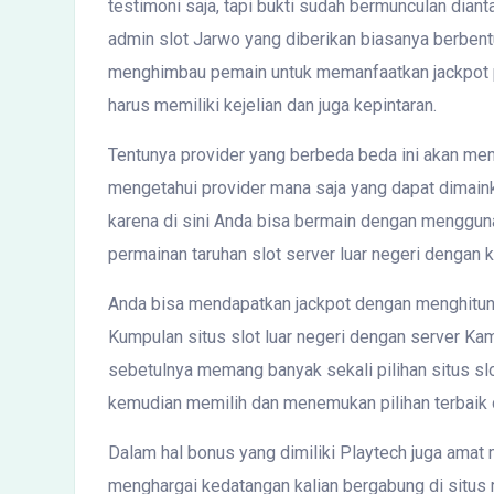
testimoni saja, tapi bukti sudah bermunculan dian
admin slot Jarwo yang diberikan biasanya berbentuk
menghimbau pemain untuk memanfaatkan jackpot p
harus memiliki kejelian dan juga kepintaran.
Tentunya provider yang berbeda beda ini akan me
mengetahui provider mana saja yang dapat dimai
karena di sini Anda bisa bermain dengan menggu
permainan taruhan slot server luar negeri dengan 
Anda bisa mendapatkan jackpot dengan menghitung s
Kumpulan situs slot luar negeri dengan server Kam
sebetulnya memang banyak sekali pilihan situs slo
kemudian memilih dan menemukan pilihan terbaik d
Dalam hal bonus yang dimiliki Playtech juga ama
menghargai kedatangan kalian bergabung di situs re