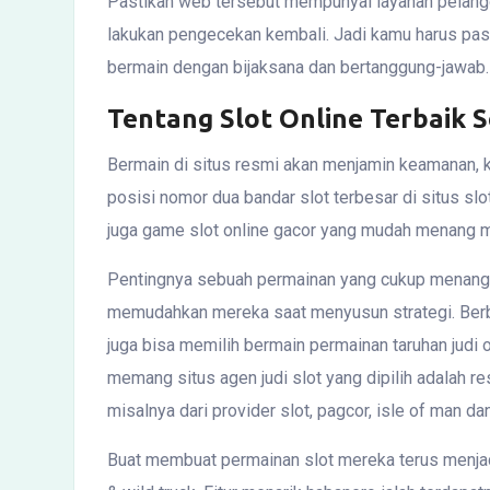
Pastikan web tersebut mempunyai layanan pelangg
lakukan pengecekan kembali. Jadi kamu harus past
bermain dengan bijaksana dan bertanggung-jawab.
Tentang Slot Online Terbaik S
Bermain di situs resmi akan menjamin keamanan, 
posisi nomor dua bandar slot terbesar di situs slot
juga game slot online gacor yang mudah menang me
Pentingnya sebuah permainan yang cukup menang 
memudahkan mereka saat menyusun strategi. Berbaga
juga bisa memilih bermain permainan taruhan judi 
memang situs agen judi slot yang dipilih adalah r
misalnya dari provider slot, pagcor, isle of man dan
Buat membuat permainan slot mereka terus menjadi t